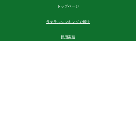
トップページ
ラテラルシンキングで解決
採用実績
新入社員研修・社員研修
執筆書籍
新商品開発
法人概要
お問い合わせ