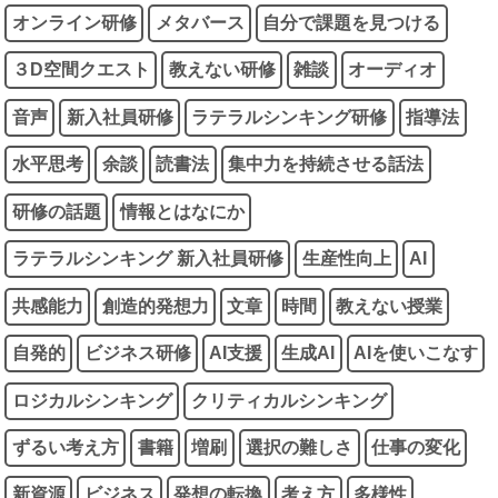
オンライン研修
メタバース
自分で課題を見つける
３D空間クエスト
教えない研修
雑談
オーディオ
音声
新入社員研修
ラテラルシンキング研修
指導法
水平思考
余談
読書法
集中力を持続させる話法
研修の話題
情報とはなにか
ラテラルシンキング 新入社員研修
生産性向上
AI
共感能力
創造的発想力
文章
時間
教えない授業
自発的
ビジネス研修
AI支援
生成AI
AIを使いこなす
ロジカルシンキング
クリティカルシンキング
ずるい考え方
書籍
増刷
選択の難しさ
仕事の変化
新資源
ビジネス
発想の転換
考え方
多様性