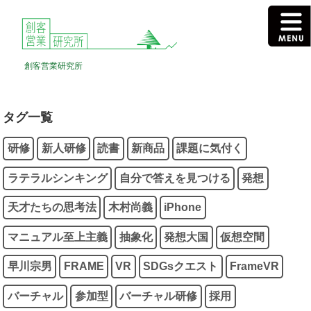
創客営業研究所
タグ一覧
研修
新人研修
読書
新商品
課題に気付く
ラテラルシンキング
自分で答えを見つける
発想
天才たちの思考法
木村尚義
iPhone
マニュアル至上主義
抽象化
発想大国
仮想空間
早川宗男
FRAME
VR
SDGsクエスト
FrameVR
バーチャル
参加型
バーチャル研修
採用