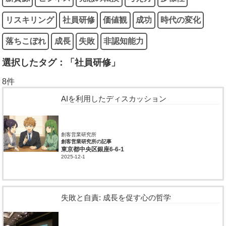
リスキリング
社員研修
価値観
成功
時代の変化
落ちこぼれ
成長
失敗
非認知能力
選択したタグ：「社員研修」
8件
AIを利用したディスカッション
創客営業研究所
創客営業研究所の記事
東京都中央区銀座6-6-1
2025-12-1
失敗と自責: 成長を促す心の哲学